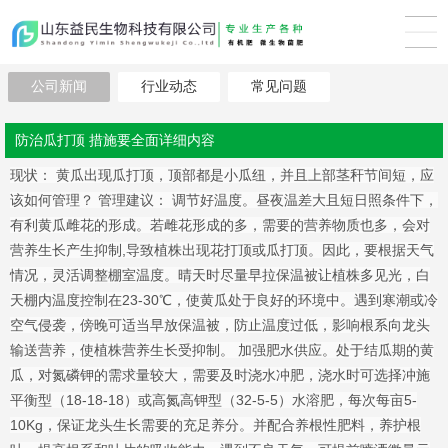
公司新闻
行业动态
常见问题
防治瓜打顶 措施要全面详细内容
现状： 黄瓜出现瓜打顶，顶部都是小瓜纽，并且上部茎秆节间短，应
该如何管理？ 管理建议： 调节好温度。昼夜温差大且短日照条件下，
有利黄瓜雌花的形成。若雌花形成的多，需要的营养物质也多，会对
营养生长产生抑制,导致植株出现花打顶或瓜打顶。因此，要根据天气
情况，灵活调整棚室温度。晴天时尽量早拉保温被让植株多见光，白
天棚内温度控制在23-30℃，使黄瓜处于良好的环境中。遇到寒潮或冷
空气侵袭，傍晚可适当早放保温被，防止温度过低，影响根系向龙头
输送营养，使植株营养生长受抑制。 加强肥水供应。处于结瓜期的黄
瓜，对氮磷钾的需求量较大，需要及时浇水冲肥，浇水时可选择冲施
平衡型（18-18-18）或高氮高钾型（32-5-5）水溶肥，每次每亩5-
10Kg，保证龙头生长需要的充足养分。并配合养根性肥料，养护根