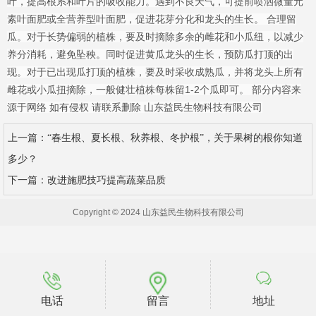
叶，提高根系和叶片的吸收能力。遇到不良天气，可提前喷洒微量元
素叶面肥或全营养型叶面肥，促进花芽分化和龙头的生长。 合理留
瓜。对于长势偏弱的植株，要及时摘除多余的雌花和小瓜纽，以减少
养分消耗，避免坠秧。同时促进黄瓜龙头的生长，预防瓜打顶的出
现。对于已出现瓜打顶的植株，要及时采收成熟瓜，并将龙头上所有
雌花或小瓜扭摘除，一般健壮植株每株留1-2个瓜即可。 部分内容来
源于网络 如有侵权 请联系删除 山东益民生物科技有限公司
上一篇：
“春生根、夏长根、秋养根、冬护根”，关于果树的根你知道
多少？
下一篇：
改进施肥技巧提高蔬菜品质
Copyright © 2024 山东益民生物科技有限公司
电话
留言
地址