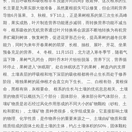
长，而且呼吸根和吸收根非常茂盛并向四周扩散延伸。这次根系的生
长主要是为果实膨大做准备，虽然夏根损失可以修复，但会消耗营养
导致6月落果。 3、秋根。9下10上，正是果树根系的第三次生长高峰
期，果实成熟，叶片制造营养功能逐步减弱，而转换营养功能不减当
年，根系吸收的无机营养通过叶片转换将会源源不断地转换为有机营
养贮藏到树体，恢复树势，促进花芽形态分化，提高果树的越冬抗寒
能力，同时为来年开春果树的萌芽、长根、抽枝、展叶、开花、坐果
预备充足的营养。 4、冬根。11月15日，北方进入寒冬季节，随着气
温下降，果树气孔闭合，阔叶乔木叶片纷纷脱落，营养下沉，营养循
环停止，果树进入“休眠期”。处在休眠状态下的果树，树盘内的支撑
根、土壤表层的呼吸根和地下深层的吸收根都将停止生长而处于修养
阶段，唯独果树的延伸根才会直立向下生长。 二、白根有劲，黄根保
命，黑根有病，灰根要命。 根系的生长与土壤的优劣息息相关。土壤
里的物质可以概括为三个部分：固体部分、液体部分和气体部分。土
壤矿物质是岩石经过风化作用形成的不同大小的矿物颗粒（砂粒、土
粒和胶粒）。土壤矿物 质种类很多，化学组成复杂，它直接影响土壤
的物理、化学性质，是作物养分的重要来源之一。土壤由矿物质和腐
殖质组成的固体土粒是土壤的主体，约占土壤体积的50%，固体颗粒