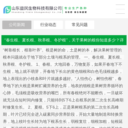
公司新闻
行业动态
常见问题
“春生根、夏长根、秋养根、冬护根”，关于果树的根你知道多少？详
“树靠根长，根靠叶养”。根是树的命，土是树的本，解决果树管理的
细内容
根本问题就在于地下部分土壤与根系的管理。 一、春生根、夏长根、
秋养根、冬护根。 1、春根。大地回春，万物复苏，如果开春地下不
生根，地上就不萌芽，开春地下长出的黄色细根和白色毛须根越多，
地上表现出的小枝条和叶片就越多越好。“人怕伤心，树怕伤根”，春
季地下的大根是果树贮藏营养的仓库，地表的细根是果树营养循环的
心肺，毛须根是吸收营养的嘴巴，所有春根绝对不能断伤，一旦破坏
就无法在短时间内修复，只能待到5下6上在根系的第二次生长高峰期
时修复生长。 2、夏根。5下6上，正是果树根系的第二次生长高峰
期，叶片已经完全进入碳素同步营养阶段，开始大量地制造和转换营
养，地上枝叶生长转为地下根系生长，弱根复壮，细根加粗，短根延