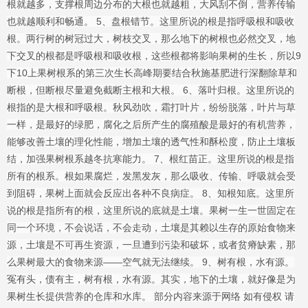
根就越多，支撑根周边分布的大根也就越粗，大风刮不倒，营养传输
也就越顺利和畅通。 5、盘根错节。这里所说的根是指呼吸根和吸收
根。两行树的树冠过大，树枝交叉，那么地下的树根也必然交叉，地
下交叉的根都是呼吸根和吸收根，这些根都将影响果树的生长，所以9
下10上果树根系的第三次生长高峰期要结合秋施基肥进行深翻除草和
断根，但断根尽量避免截断主根和大根。 6、落叶归根。这里所说的
根指的是大根和呼吸根。秋风劲吹，霜打叶片，纷纷脱落，叶片与草
一样，是最好的绿肥，腐化之后所产生的腐殖酸是最好的有机营养，
能够改善土壤的理化性能，增加土壤的透气性和酥松度，防止土壤板
结，加强果树根系越冬抗寒能力。 7、根红苗正。这里所说的根是指
所有的根系。根如果腐烂，发黑发灰，那么吸收、传输、呼吸就会受
到阻碍，果树上面就会反应出各种不良病症。 8、知根知底。这里所
说的根是指所有的根，这里所说的底就是土壤。果树一生一世固定在
同一个环境，不会说话，不会走动，土壤是其赖以生存的原始食物来
源，土壤是不可再生资源，一旦遭到污染和破坏，或者贫瘠缺素，那
么果树最大的食物来源——空气就无法继续。 9、树有根，水有源。
冤有头，债有主，树有根，水有源。其实，地下的土壤，就好像是为
果树生长提供营养的仓库和水库。 部分内容来源于网络 如有侵权 请