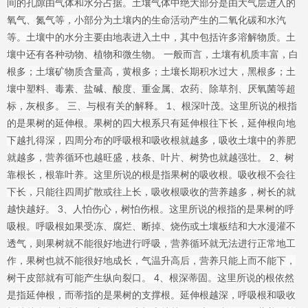
间的孔隙由气体和水分占据。土壤气体中绝大部分是由大气层进入的
氧气、氮气等，小部分为土壤内的生命活动产生的二氧化碳和水汽
等。土壤中的水分主要由地表进入土中，其中包括许多溶解物质。土
壤中还有各种动物、植物和微生物。 一般而言，土壤有机质丰富，白
根多；土壤矿物质含量高，黄根多；土壤长期积水过大，黑根多；土
壤中塑料、毒素、盐碱、酸度、重金属、农药、除草剂、厌氧菌等超
标，灰根多。 三、与根有关的解释。 1、根深叶茂。这里所说的根指
的是果树的延伸根。果树的四大根系只有延伸根往下长，延伸根向地
下越扎得深，四周分布的呼吸根和吸收根就越多，吸收土壤中的养肥
就越多，营养循环也越旺盛，枝条、叶片、树势也就越强壮。 2、树
靠根长，根靠叶养。这里所说的根是指果树的吸收根。吸收根不会往
下长，只能往四周扩散或往上长，吸收根吸收的营养越多，树长的就
越快越好。 3、人怕伤心，树怕伤根。这里所说的根指的是果树的呼
吸根。呼吸根如果受冻、腐烂、断掉、烧伤或土壤板结和大水漫灌不
透气，则果树就不能很好地进行呼吸，营养循环就无法进行正常地工
作，果树也就不能很好地成长，气温升高后，营养只能上而不能下，
树干皮部就有可能产生纵向裂口。 4、根深蒂固。这里所说的根依然
是指延伸根，而蒂指的是果树的支撑根。延伸根越深，呼吸根和吸收