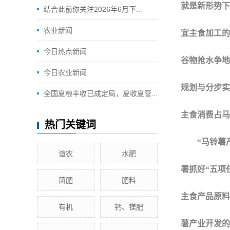
就是新形势下
结合此前你关注2026年6月下...
农业新闻
宜主食加工的
今日热点新闻
谷物抢水争地
今日农业新闻
规划与分步实
全国夏粮丰收已成定局，夏收夏管...
主食消费占马
热门关键词
“马铃薯产
谊农
水肥
署抓好“五项
菌肥
肥料
主食产品原料
有机
钙、镁肥
薯产业开发的