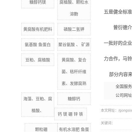
糖醇钙镁
腐植酸、颗粒水
五是健全标准
溶覅
曾衍德介绍
黄腐酸有机肥料
磷酸二氢钾
一批好的企业
氨基酸 鱼蛋白
聚谷氨酸 、 矿源
力合作，马铃
豆粕、腐植酸
黄腐酸、复合
菌、秸秆纤维
部分内容来
素、发酵腐熟
全国服务热线：
公司网址
海藻、豆粕、腐
糖醇钙
植酸、
本文网址：/gongsixin
钙 镁 硼 锌 铁
关键词：
颗粒硼
有机水溶肥 鱼蛋