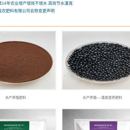
续14年农业增产增效不增水 高效节水灌溉
益农肥料有限公司名称变更声明
水产养殖肥料
水产养殖----藻类营养肥料