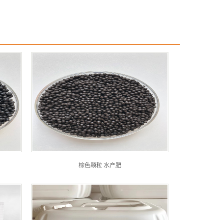
棕色颗粒 水产肥