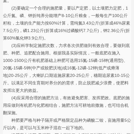
案。
(2)要确定一个合理的施肥量，要以产定肥，以土壤肥力定肥，1
公斤氮、磷、钾折纯养分能增产8-10公斤粮食，一般每生产100公斤
籽粒，土壤的生产能力按60%计算，需纯氮3.43公斤(折算成46%尿素
7.5公斤)，磷1.23公斤(折算成16%过磷酸钙7.7公斤)，钾2.36公斤(折
算60%氯化钾3.9公斤)。
(3)应科学制定施肥次数，力求各次供肥做到有效合理，要做到底
肥、种肥、追肥配合施用。根据我县实际情况，一般底肥在施入
1000-1500公斤有机肥基础上种肥可选用15氮-15磷-15钾(通用型)、
20氮-15磷-5钾(中产或较肥沃地)或16氮-12磷-12钾(低产或瘠薄
地)20-25公斤，大喇叭口期追施尿素20-25公斤，穗期追尿素10-15公
斤。以满足不同生育期对养分的的需求，防止脱肥减少浪费，使肥料
发挥出更大的效益。
(4)应采用合理的施肥方法，有效避免肥害、发挥肥效。底肥的施
用应做到有机肥与化肥相结合，施肥方法可耕地前撒施，也可结合机
翻深施。
种肥要严格与种子隔开或严格限定品种为磷酸二铵，亩施用量5公
斤以内，是可以与玉米种子混在一起下地的。