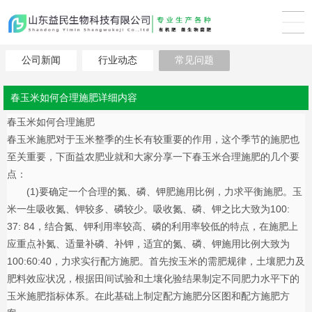
公司新闻
行业动态
常见问题
春玉米如何合理施肥详细内容
春玉米如何合理施肥
春玉米施肥对于玉米整季的生长有较重要的作用，这个季节的施肥也
至关重要，下面益农肥业就和大家分享一下春玉米合理施肥的几个要
点：
(1)要确定一个合理的氮、磷、钾肥施用比例，力求平衡施肥。玉
米一生吸收氮、钾较多、磷较少。吸收氮、磷、钾之比大致为100:
37: 84，结合氮、钾利用率较高、磷的利用率较低的特点，在施肥上
应重点补氮、适量补磷、补钾，适宜的氮、磷、钾施用比例大致为
100:60:40，力求实行配方施肥。首先按玉米的需肥规律，土壤肥力及
肥料效应状况，根据田间试验和土壤化验结果制定不同肥力水平下的
玉米施肥指标体系。在此基础上制定配方施肥分区图和配方施肥方